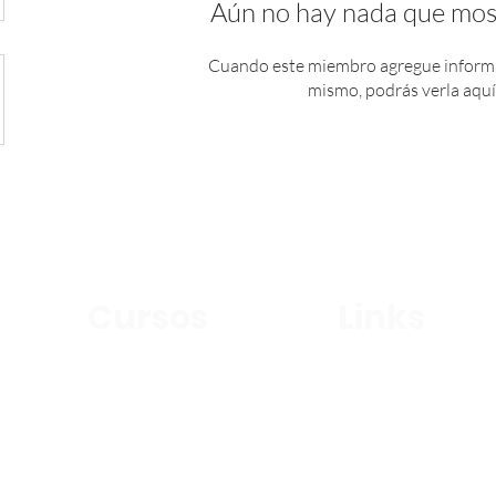
Aún no hay nada que mos
Cuando este miembro agregue informa
mismo, podrás verla aquí
Cursos
Links
Alumnos
Griego Koine
Recursos
Evangelismo Práctico
Nosotros
Seminario Discipulado
Contacto