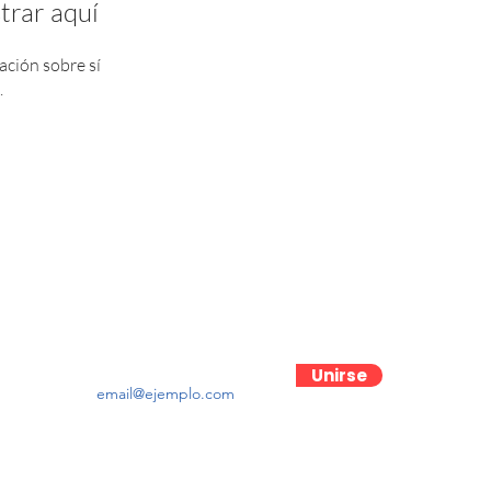
trar aquí
ción sobre sí
.
Contactanos
Unirse