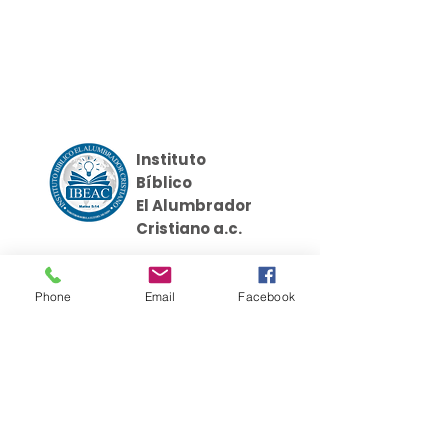
Instituto
Bíblico
El Alumbrador
Cristiano a.c.
Phone
Email
Facebook
Cursos
Links
Nosotros
Griego Koine
Evangelismo Práctico
Recursos
Seminario Discipulado
Donaciones
Hebreo Bíblico