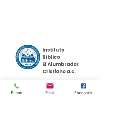
Instituto
Bíblico
El Alumbrador
Cristiano a.c.
Phone
Email
Facebook
Cursos
Links
Nosotros
Griego Koine
Evangelismo Práctico
Recursos
Seminario Discipulado
Donaciones
Hebreo Bíblico