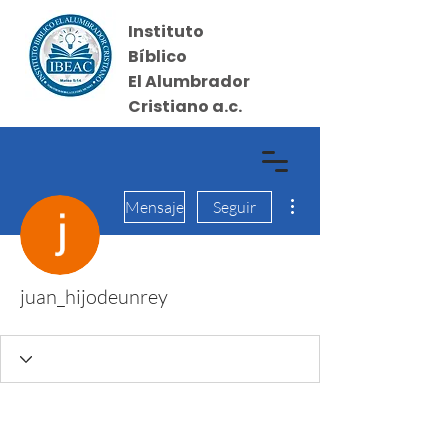
Instituto
Bíblico
El Alumbrador
Cristiano a.c.
Más acciones
Iniciar sesión
Mensaje
Seguir
juan_hijodeunrey