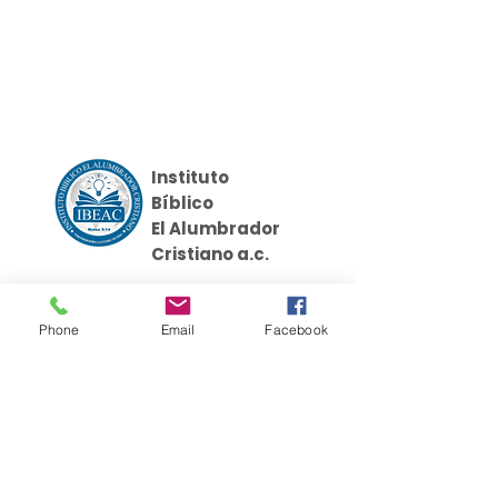
Instituto
Bíblico
El Alumbrador
Cristiano a.c.
Phone
Email
Facebook
Cursos
Links
Nosotros
Griego Koine
Evangelismo Práctico
Recursos
Seminario Discipulado
Donaciones
Hebreo Bíblico