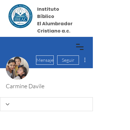
Instituto
Bíblico
El Alumbrador
Cristiano a.c.
Más acciones
Iniciar sesión
Mensaje
Seguir
Carmine Davile