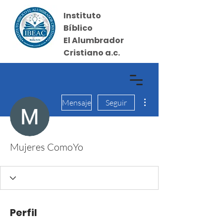
Instituto
Bíblico
El Alumbrador
Cristiano a.c.
Más acciones
Iniciar sesión
Mensaje
Seguir
Mujeres ComoYo
Perfil