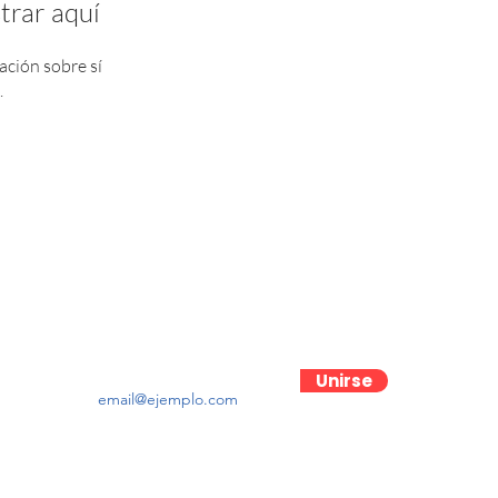
trar aquí
ción sobre sí
.
Contactanos
Unirse