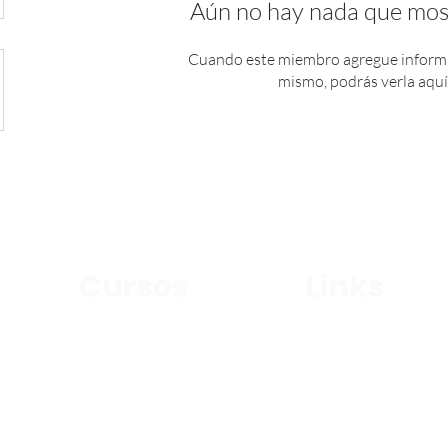
Aún no hay nada que mos
Cuando este miembro agregue informa
mismo, podrás verla aquí
Cursos
Links
Alumnos
Griego Koine
Recursos
Evangelismo Práctico
Nosotros
Seminario Discipulado
Contacto