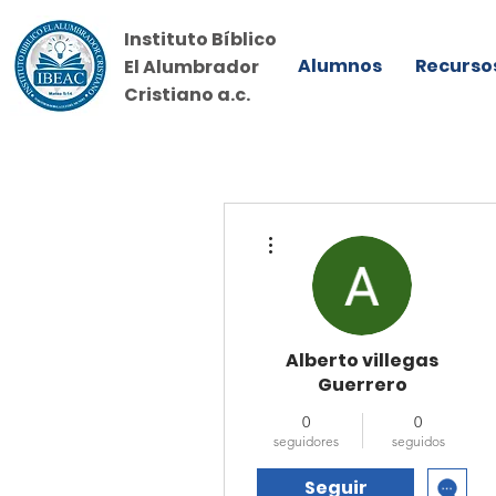
Instituto Bíblico
Alumnos
Recurso
El Alumbrador
Cristiano a.c.
Más acciones
Alberto villegas
Guerrero
0
0
seguidores
seguidos
Seguir