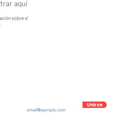
trar aquí
ción sobre sí
.
Contactanos
Unirse