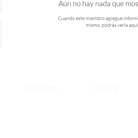
Aún no hay nada que mos
Cuando este miembro agregue informa
mismo, podrás verla aquí
Cursos
Links
Alumnos
Griego Koine
Recursos
Evangelismo Práctico
Nosotros
Seminario Discipulado
Contacto